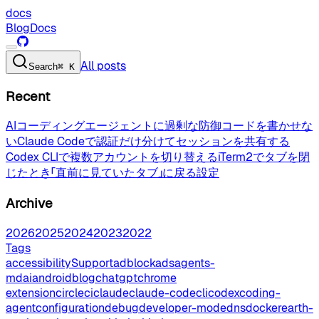
docs
Blog
Docs
All posts
Search
⌘ K
Recent
AIコーディングエージェントに過剰な防御コードを書かせな
い
Claude Codeで認証だけ分けてセッションを共有する
Codex CLIで複数アカウントを切り替える
iTerm2でタブを閉
じたとき「直前に見ていたタブ」に戻る設定
Archive
2026
2025
2024
2023
2022
Tags
accessibilitySupport
adblock
ads
agents-
md
ai
android
blog
chatgpt
chrome
extension
circleci
claude
claude-code
cli
codex
coding-
agent
configuration
debug
developer-mode
dns
docker
earth-