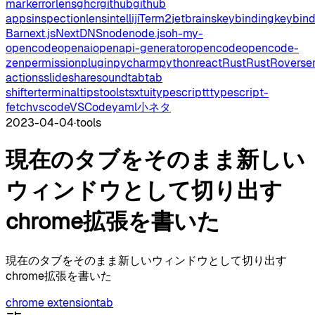
mark
errorlens
ghcr
github
github
apps
inspectionlens
intellij
iTerm2
jetbrains
keybinding
keybin
Bar
next.js
NextDNS
node
node.js
oh-my-
opencode
openai
openapi-generator
opencode
opencode-
zen
permission
plugin
pycharm
python
react
Rust
RustRover
se
actions
slideshare
sound
tab
tab
shifter
terminal
tips
tools
tsx
tui
typescript
typescript-
fetch
vscode
VSCode
yaml
小ネタ
2023-04-04
·
tools
現在のタブをそのまま新しい
ウィンドウとして切り出す
chrome拡張を書いた
現在のタブをそのまま新しいウィンドウとして切り出す
chrome拡張を書いた
chrome extension
tab