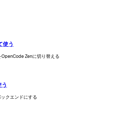
して使う
先をOpenCode Zenに切り替える
使う
 Zenをバックエンドにする