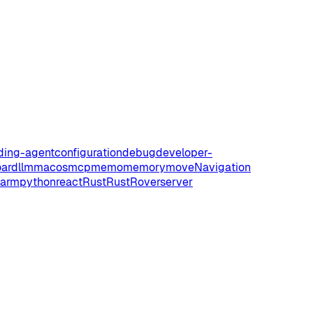
ding-agent
configuration
debug
developer-
oard
llm
macos
mcp
memo
memory
move
Navigation
harm
python
react
Rust
RustRover
server