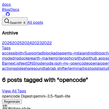
docs
Blog
Docs
All posts
Search
⌘ K
Archive
2026
2025
2024
2023
2022
Tags
accessibilitySupport
adblock
ads
agents-md
ai
android
blog
ch
mode
dns
docker
earth-mark
errorlens
ghcr
github
github apps
Bar
next.js
NextDNS
node
node.js
oh-my-opencode
openai
open
actions
slideshare
sound
tab
tab shifter
terminal
tips
tools
tsx
tui
6 posts tagged with “opencode”
View All Tags
opencode Digest
·
gemini-3.5-flash-lite
Regenerate
Writing style