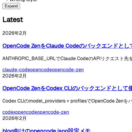
Expand
Latest
2026年2月
OpenCode ZenをClaude Codeのバックエンドと
ANTHROPIC_BASE_URLでClaude CodeのAPIリクエスト
claude-code
opencode
opencode-zen
2026年2月
OpenCode ZenをCodex CLIのバックエンドとして
Codex CLIのmodel_providers + profilesでOpenCode
codex
opencode
opencode-zen
2026年2月
blog向けのopencode.json設定メモ