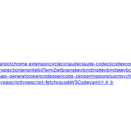
atgpt
chrome extension
circleci
claude
claude-code
cli
codex
co
inspectionlens
intellij
iTerm2
jetbrains
keybinding
keybinds
keyb
api-generator
opencode
opencode-zen
permission
plugin
pyc
typescript
typescript-fetch
vscode
VSCode
yaml
小ネタ