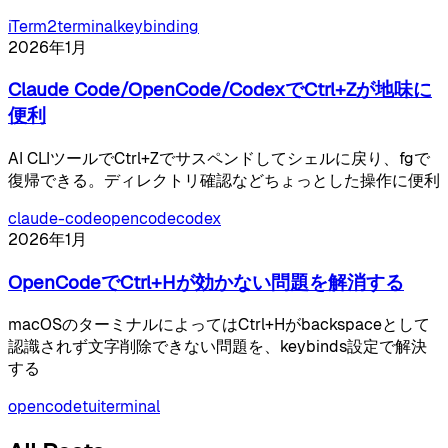
iTerm2
terminal
keybinding
2026年1月
Claude Code/OpenCode/CodexでCtrl+Zが地味に
便利
AI CLIツールでCtrl+Zでサスペンドしてシェルに戻り、fgで
復帰できる。ディレクトリ確認などちょっとした操作に便利
claude-code
opencode
codex
2026年1月
OpenCodeでCtrl+Hが効かない問題を解消する
macOSのターミナルによってはCtrl+Hがbackspaceとして
認識されず文字削除できない問題を、keybinds設定で解決
する
opencode
tui
terminal